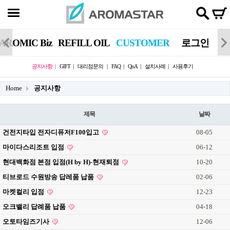
AROMIC Biz
REFILL OIL
CUSTOMER
로그인
공지사항
GIFT
대리점문의
FAQ
QnA
설치사례
사용후기
Home
공지사항
제목
날짜
건전지타입 전자디퓨저F100입고
08-05
마이다스리조트 입점
06-12
현대백화점 본점 입점(H by H)-현재퇴점
10-20
티브로드 수원방송 답레품 납품
02-06
마켓컬리 입점
12-23
오크밸리 답례품 납품
04-18
오토타임즈기사
12-06