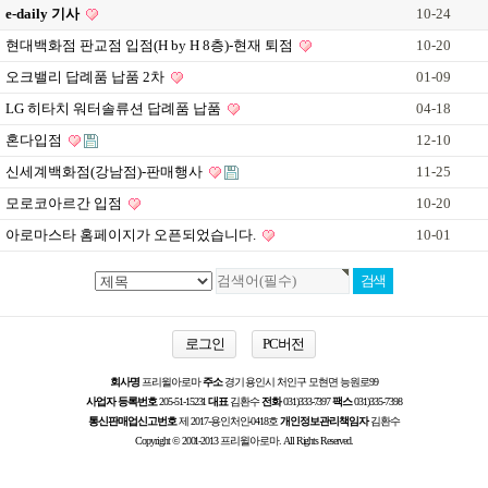
e-daily 기사
10-24
현대백화점 판교점 입점(H by H 8층)-현재 퇴점
10-20
오크밸리 답례품 납품 2차
01-09
LG 히타치 워터솔류션 답례품 납품
04-18
혼다입점
12-10
신세계백화점(강남점)-판매행사
11-25
모로코아르간 입점
10-20
아로마스타 홈페이지가 오픈되었습니다.
10-01
로그인
PC버전
회사명
프리윌아로마
주소
경기 용인시 처인구 모현면 능원로99
사업자 등록번호
205-51-15231
대표
김환수
전화
031)333-7397
팩스
031)335-7398
통신판매업신고번호
제 2017-용인처인-0418호
개인정보관리책임자
김환수
Copyright © 2001-2013 프리윌아로마. All Rights Reserved.