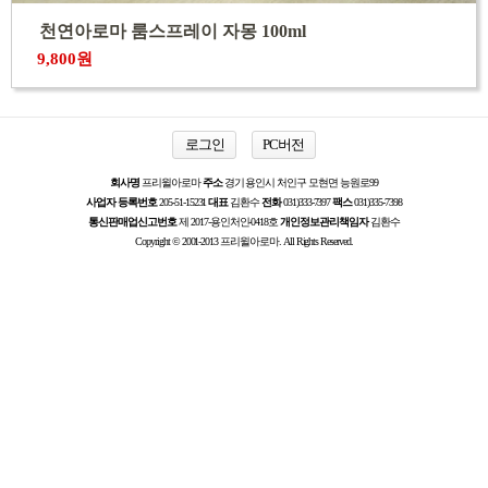
천연아로마 룸스프레이 자몽 100ml
9,800원
로그인
PC버전
회사명
프리윌아로마
주소
경기 용인시 처인구 모현면 능원로99
사업자 등록번호
205-51-15231
대표
김환수
전화
031)333-7397
팩스
031)335-7398
통신판매업신고번호
제 2017-용인처인-0418호
개인정보관리책임자
김환수
Copyright © 2001-2013 프리윌아로마. All Rights Reserved.