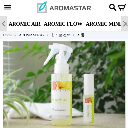
AROMIC AIR
AROMIC FLOW
AROMIC MINI
A
Home
AROMA SPRAY
향기로 선택
자몽