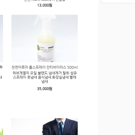
13,000원
투
천연아로마 룸스프레이 안티바이러스 500ml
허브계열의 오일 블랜드 냄새제거 탈취 섬유
새
스프레이 옷냄새 음식냄새 화장실냄새 빨래
냄새
35,000원