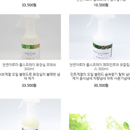
33,500원
10,500원
천연아로마 룸스프레이 화장실 프레쉬
천연아로마 룸스프레이 페퍼민트와 유칼립
300ml
스 300ml
허브계열 오일 블렌드로 화장실의 불쾌한 냄
민트계열의 오일 블랜드 숲속향기 탈취 냄
새 제거
제거 음식냄새 차량냄새 악취 사춘기냄새
33,500원
30,500원