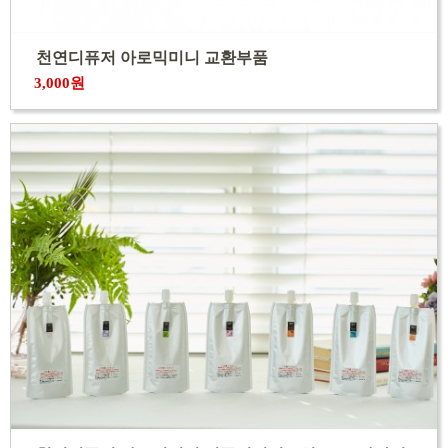
천연디퓨저 아로믹미니 교환부품
3,000원