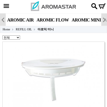
AROMIC AIR
AROMIC FLOW
AROMIC MINI
A
Home
REFILL OIL
아로믹 미니