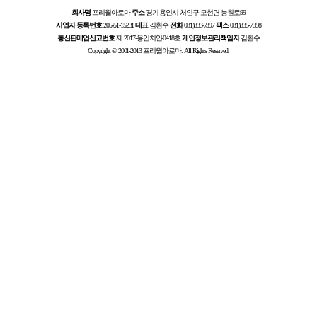
회사명
프리윌아로마
주소
경기 용인시 처인구 모현면 능원로99
사업자 등록번호
205-51-15231
대표
김환수
전화
031)333-7397
팩스
031)335-7398
통신판매업신고번호
제 2017-용인처인-0418호
개인정보관리책임자
김환수
Copyright © 2001-2013 프리윌아로마. All Rights Reserved.