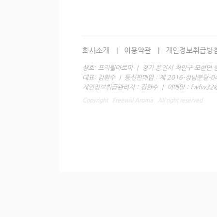
회사소개
이용약관
개인정보취급방
상호: 프리윌아로마 | 경기 용인시 처인구 모현면 능원
대표: 김환수 | 통신판매업 : 제 2016-성남분당-0428 호
개인정보취급관리자 : 김환수 | 이메일 : fwfw32@h
Copyright Freewill Aroma All right reserved