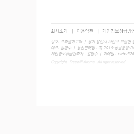
회사소개
이용약관
개인정보취급방
상호: 프리윌아로마 | 경기 용인시 처인구 모현면 능원
대표: 김환수 | 통신판매업 : 제 2016-성남분당-0428 호
개인정보취급관리자 : 김환수 | 이메일 : fwfw32@h
Copyright Freewill Aroma All right reserved